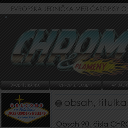
ÚVODNÍ STRÁNKA
CHROM & PLAMENY
AKTUÁLNÍ
obsah, titulk
Obsah 90. čísla CH