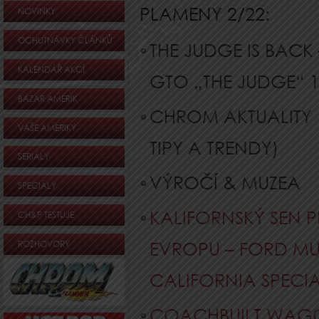
PLAMENY 2/22:
NOVINKY
OCHUTNÁVKY ČLÁNKŮ
THE JUDGE IS BACK
KALENDÁŘ AKCÍ
GTO „THE JUDGE“ 
BAZAR AMERIK
CHROM AKTUALITY 
VAŠE AMERIKY
TIPY A TRENDY)
SERIÁLY
VÝROČÍ & MUZEA
SPECIÁLY
KALIFORNSKÝ SEN 
CH&P TESTUJE
EVROPU – FORD M
ROZHOVORY
CALIFORNIA SPECIA
COACHBUILT WAG