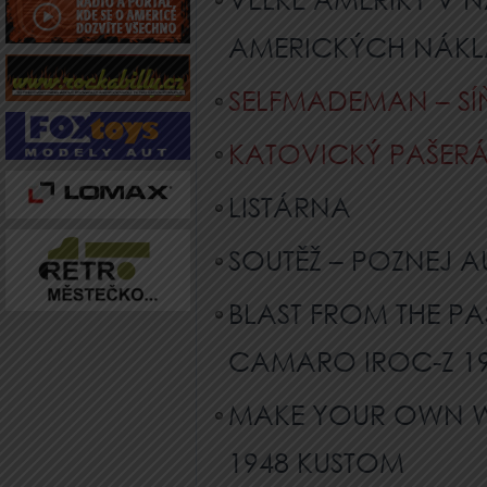
AMERICKÝCH NÁKLA
SELFMADEMAN – SÍ
KATOVICKÝ PAŠERÁK
LISTÁRNA
SOUTĚŽ – POZNEJ 
BLAST FROM THE PA
CAMARO IROC-Z 19
MAKE YOUR OWN WA
1948 KUSTOM