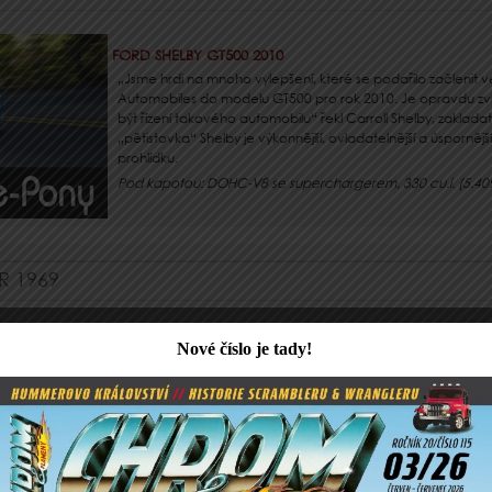
FORD SHELBY GT500 2010
„Jsme hrdi na mnoho vylepšení, které se podařilo začlenit v
Automobiles do modelu GT500 pro rok 2010. Je opravdu zvl
být řízení takového automobilu“ řekl Carroll Shelby, zaklad
„pětistovka“ Shelby je výkonnější, ovladatelnější a úspornější
prohlídku.
Pod kapotou: DOHC-V8 se superchargerem, 330 cu.i. (5.4
 1969
DODGE CHARGER 1969
Jistě mnoho z vás zatoužilo alespoň jednou v životě usedno
Generála Lee. V televizním seriálu „Dukes of Hazzard“ měli to 
pilotovat – tento vůz bratři Bo a Luke Dukeovi. Jedinečný C
šarmem také dva kamarády, kteří se jednoho dne rozhodli post
3
Pod kapotou: OHV- V8, 383 cu.i. (6.276 cm
), 320 koní