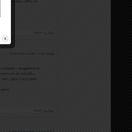
sněnému vozu, větru ve
 Nm
Rubriky:
12. číslo
Publikováno
2.4.2009
|
Autor:
Ghost
eré můžete v dragsterové
é minimum do začátku.
vám, jaká v nich platí
vukem
Rubriky:
12. číslo
Publikováno
2.4.2009
|
Autor:
Ghost