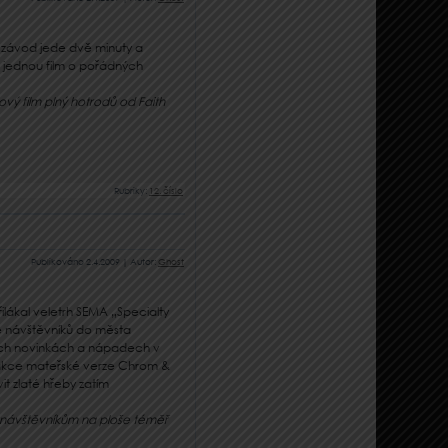
ý závod jede dvě minuty a
e jednou film o pořádných
ový film plný hotrodů od Faith
Rubriky:
12. číslo
Publikováno
2.4.2009
|
Autor:
Ghost
lákal veletrh SEMA „Specialty
ce návštěvníků do města
ších novinkách a nápadech v
akce mateřské verze Chrom &
 zlaté hřeby zatím
m návštěvníkům na ploše téměř