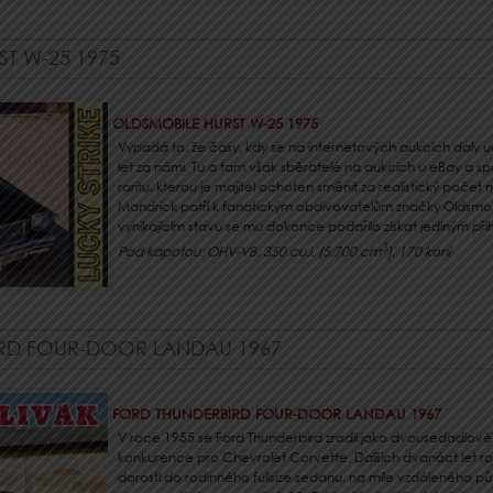
T W-25 1975
OLDSMOBILE HURST W-25 1975
Vypadá to, že časy, kdy se na internetových aukcích daly udě
let za námi. Tu a tam však sběratelé na aukcích u eBay a s
raritu, kterou je majitel ochoten směnit za realistický počet
Mandrick patří k fanatickým obdivovatelům značky Oldsmob
vynikajícím stavu se mu dokonce podařilo získat jediným př
3
Pod kapotou: OHV-V8, 350 cu.i. (5.700 cm
), 170 koní
RD FOUR-DOOR LANDAU 1967
FORD THUNDERBIRD FOUR-DOOR LANDAU 1967
V roce 1955 se Ford Thunderbird zrodil jako dvousedadlové
konkurence pro Chevrolet Corvette. Dalších dvanáct let ros
dorostl do rodinného fullsize sedanu, na míle vzdáleného 