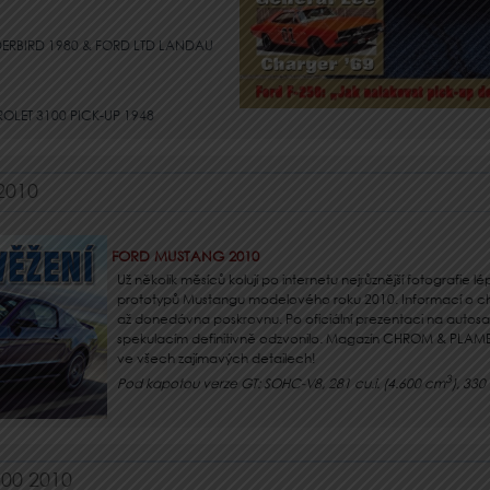
DERBIRD 1980 & FORD LTD LANDAU
LET 3100 PICK-UP 1948
2010
FORD MUSTANG 2010
Už několik měsíců kolují po internetu nejrůznější fotografie
prototypů Mustangu modelového roku 2010. Informací o chy
až donedávna poskrovnu. Po oficiální prezentaci na autosa
spekulacím definitivně odzvonilo. Magazín CHROM & PLAM
ve všech zajímavých detailech!
3
Pod kapotou verze GT: SOHC-V8, 281 cu.i. (4.600 cm
), 33
00 2010