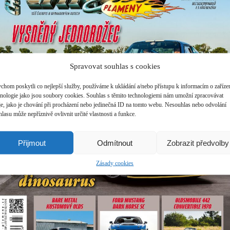
NY SERVICE
Spravovat souhlas s cookies
CHROM & PLAMENY SERVICE
Pozorným čtenářům určitě neuniklo, že spolu s loňským číslem
chom poskytli co nejlepší služby, používáme k ukládání a/nebo přístupu k informacím o zařízen
PROJEKT KOMBÍK. Bohužel skončil neplánovaně a proti naší
hnologie jako jsou soubory cookies. Souhlas s těmito technologiemi nám umožní zpracovávat
jsme již vysvětlili v listárně minulého čísla, ale tím to pro n
je, jako je chování při procházení nebo jedinečná ID na tomto webu. Nesouhlas nebo odvolání
totiž povinnost vám čtenářům vynahradit to, o co jste v da
lasu může nepříznivě ovlivnit určité vlastnosti a funkce.
přišli.
Setkáte se s oprýskaným Fordem F-250, který se promění v
v country stylu. Nebude chybět slovníček pojmů z oboru lak
Přijmout
Odmítnout
Zobrazit předvolby
Zásady cookies
0 XL SUNLINER 1962
FORD GALAXIE 500 XL SUNLINER 1962
Mnoho let trávíte za volanty nejrůznějších vozů. Pak se jedn
americe a jste ztraceni… Že to taky znáte? Majiteli krásného 