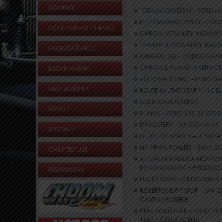
NOVINKY
TOTÁLNÍ OSVĚŽENÍ – FORD 
PERFORMANCE PONY – FORD 
OCHUTNÁVKY ČLÁNKŮ
CHROM AKTUALITY (NOVINKY,
TERMÍNY & POZVÁNKY (KALE
KALENDÁŘ AKCÍ
GENERAL LEE – DODGE CHAR
CHROM & PLAMENY SERVICE 
BAZAR AMERIK
MÍSTO NA SLUNCI – FORD GA
VAŠE AMERIKY
ROUTE 66 „THIS YEAR“ – II.
SOUKROMÁ INZERCE
SERIÁLY
PLAKÁT – FORD SHELBY GT50
DRAGSTERY – NA CO MÁM?
SPECIÁLY
DEUCE OF SPADES – UPOUTÁ
NA PRVNÍ POHLED – SEMA 20
CH&P TESTUJE
AKTUÁLNÍ NABÍDKA NOVÝCH 
RENOMOVANÝCH PRODEJC
ROZHOVORY
LUCKY STRIKE – OLDSMOBILE
ROBERTONE-PIT-STOP – JAK
ČÁSTI KAROSERIE
PTÁK BOUŘLIVÁK – FORD T
1967 – ČESKÁ SCÉNA