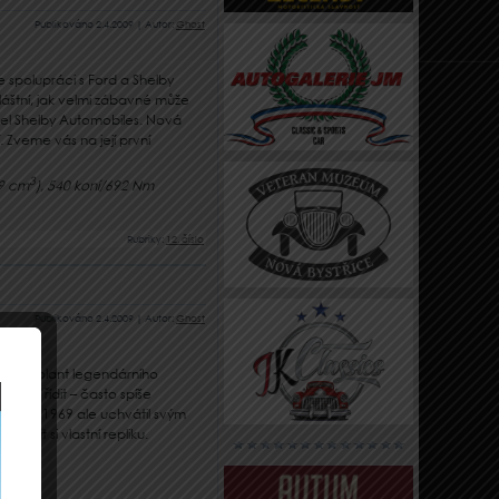
Publikováno
2.4.2009
|
Autor:
Ghost
e spolupráci s Ford a Shelby
áštní, jak velmi zábavné může
atel Shelby Automobiles. Nová
. Zveme vás na její první
3
09 cm
), 540 koní/692 Nm
Rubriky:
12. číslo
Publikováno
2.4.2009
|
Autor:
Ghost
ut za volant legendárního
štěstí řídit – často spíše
harger 1969 ale uchvátil svým
avit si vlastní repliku.