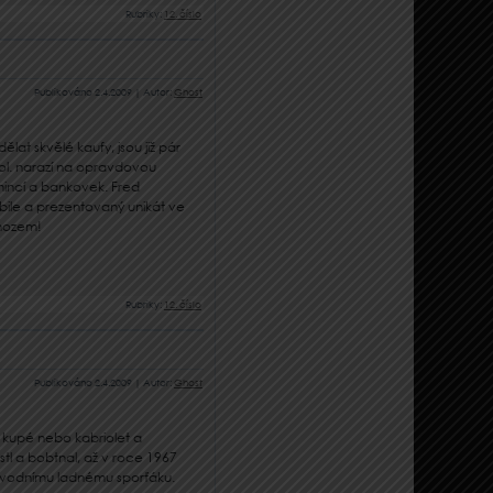
Rubriky:
12. číslo
Publikováno
2.4.2009
|
Autor:
Ghost
lat skvělé kaufy, jsou již pár
pol. narazí na opravdovou
 mincí a bankovek. Fred
ile a prezentovaný unikát ve
íhozem!
Rubriky:
12. číslo
Publikováno
2.4.2009
|
Autor:
Ghost
 kupé nebo kabriolet a
tl a bobtnal, až v roce 1967
původnímu ladnému sporťáku.