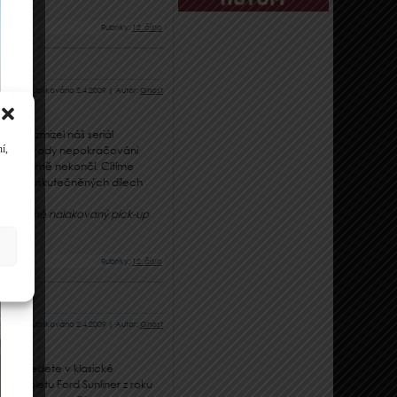
Rubriky:
12. číslo
Publikováno
2.4.2009
|
Autor:
Ghost
 4/08 zmizel náš seriál
í,
 vůli. Důvody nepokračování
ás samozřejmě nekončí. Cítíme
lších neuskutečněných dílech
 nádherně nalakovaný pick-up
ování.
Rubriky:
12. číslo
Publikováno
2.4.2009
|
Autor:
Ghost
ou projedete v klasické
kabrioletu Ford Sunliner z roku