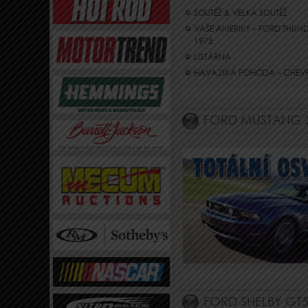
SOUTĚŽ & VELKÁ SOUTĚŽ
VAŠE AMERIKY – FORD THUN
1975
LISTÁRNA
HAVAJSKÁ POHODA – CHEVRO
FORD MUSTANG 
FORD SHELBY GT5