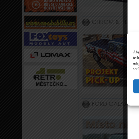
CHROM & PLAME
Aby
tec
úda
souh
FORD GALAXIE 50