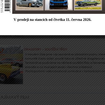
1962 se stalo to samé a tak se začala psát další cesta k vy
vlasech a „místu na slunci“…
3
Pod kapotou: OHV- V8, 352 cu.i. (5.757 cm
), 220 koní/453
TĚŽNÍ TŘÍDY
DRAGSTERY – SOUTĚŽNÍ TŘÍDY
V minulém čísle jsme vás seznámili se základními pojmy, kt
komunitě často slyšet, prostě takové užitečné dragsterov
Tentokrát se podíváme na některé soutěžní třídy a řekneme 
pravidla a co musí jejich jezdci všechno zvládnout.
Pod kapotami: velkoobsahové osmiválce s fantastickým z
AJÍMAVÝ FILM