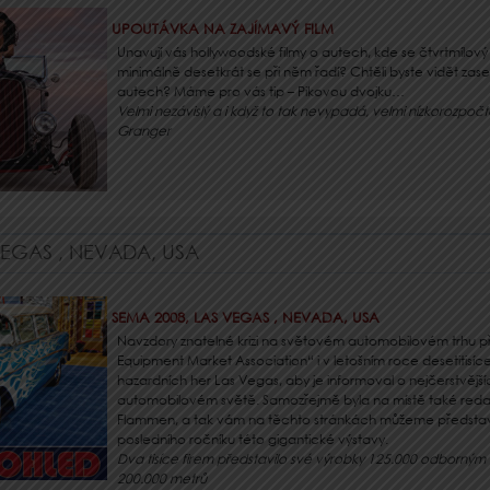
UPOUTÁVKA NA ZAJÍMAVÝ FILM
Unavují vás hollywoodské filmy o autech, kde se čtvrtmílov
minimálně desetkrát se při něm řadí? Chtěli byste vidět zas
autech? Máme pro vás tip – Pikovou dvojku…
Velmi nezávislý a i když to tak nevypadá, velmi nízkorozpočt
Granger
VEGAS , NEVADA, USA
SEMA 2008, LAS VEGAS , NEVADA, USA
Navzdory znatelné krizi na světovém automobilovém trhu při
Equipment Market Association“ i v letošním roce desetitisí
hazardních her Las Vegas, aby je informoval o nejčerstvěj
automobilovém světě. Samozřejmě byla na místě také red
Flammen, a tak vám na těchto stránkách můžeme představit
posledního ročníku této gigantické výstavy.
Dva tisíce firem představilo své výrobky 125.000 odborný
200.000 metrů