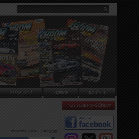
PŘEDPLATNÉ
INZERCE
KONTAKT
KDY BUDE NOVÉ ČÍSLO?
Publikováno
2.4.2009
|
Autor:
Ghost