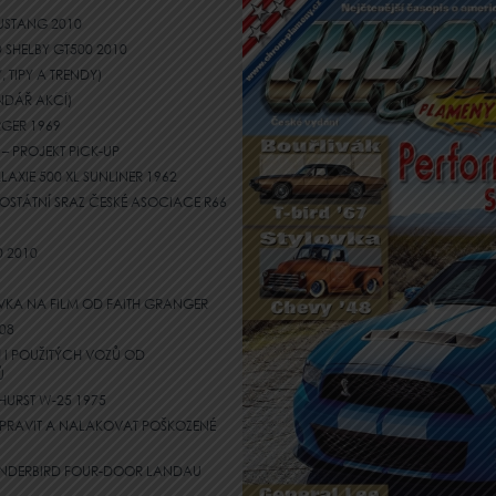
MUSTANG 2010
SHELBY GT500 2010
 TIPY A TRENDY)
NDÁŘ AKCÍ)
GER 1969
– PROJEKT PICK-UP
LAXIE 500 XL SUNLINER 1962
CELOSTÁTNÍ SRAZ ČESKÉ ASOCIACE R66
0 2010
VKA NA FILM OD FAITH GRANGER
08
I POUŽITÝCH VOZŮ OD
Ů
 HURST W-25 1975
 OPRAVIT A NALAKOVAT POŠKOZENÉ
HUNDERBIRD FOUR-DOOR LANDAU