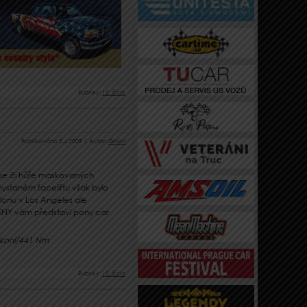
Rubriky:
12. číslo
Publikováno
2.4.2009
|
Autor:
Ghost
 lépe či hůře maskovaných
staném faceliftu však bylo
lonu v Los Angeles ale
ENY vám představí pony car
0 koní/441 Nm
Rubriky:
12. číslo