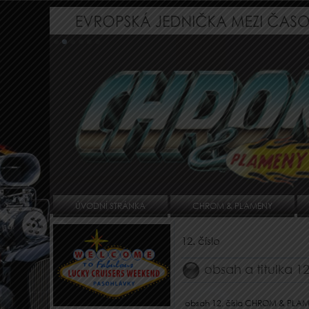
ÚVODNÍ STRÁNKA
CHROM & PLAMENY
12. číslo
obsah a titulka 1
obsah 12. čísla CHROM & PLA