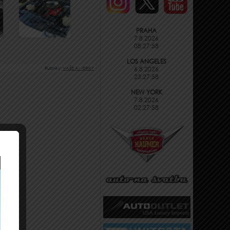
PRAHA
7.8.2026
08:27:59
LOS ANGELES
Rubriky:
VAŠE AMERIKY
6.8.2026
23:27:59
NEW YORK
7.8.2026
02:27:59