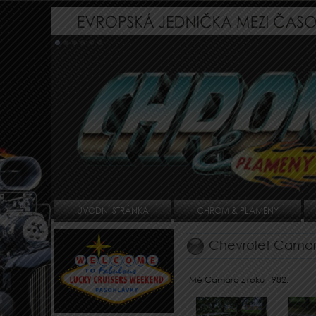
ÚVODNÍ STRÁNKA
CHROM & PLAMENY
Chevrolet Camar
Mé Camaro z roku 1982.