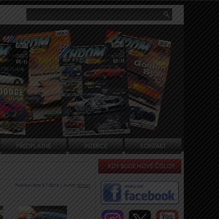
PŘEDPLATNÉ
INZERCE
KONTAKT
KDY BUDE NOVÉ ČÍSLO?
Publikováno
3.7.2013
|
Autor:
Ghost