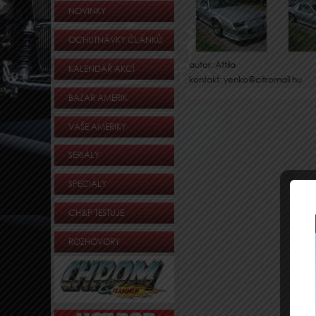
NOVINKY
OCHUTNÁVKY ČLÁNKŮ
autor: Attila
KALENDÁŘ AKCÍ
kontakt: yenko@citromail.hu
BAZAR AMERIK
VAŠE AMERIKY
SERIÁLY
SPECIÁLY
CH&P TESTUJE
ROZHOVORY