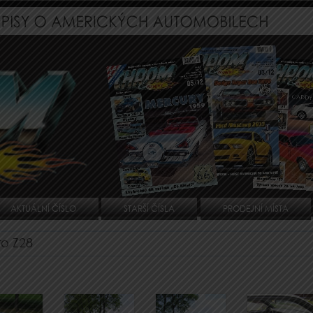
AKTUÁLNÍ ČÍSLO
STARŠÍ ČÍSLA
PRODEJNÍ MÍSTA
o Z28