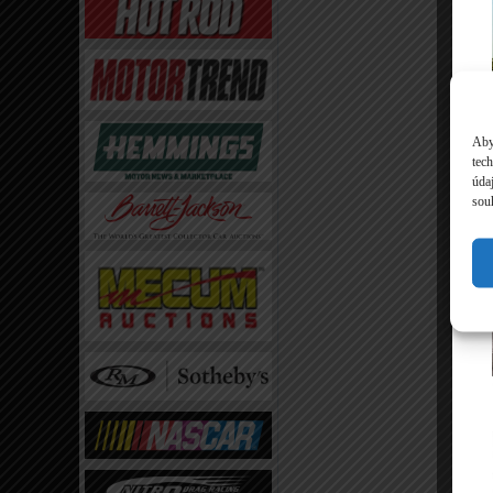
Aby
tec
úda
souh