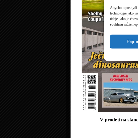
Abychom poskytli c
technologie jako j
údaje, jako je cho
souhlasu může nepří
Přijm