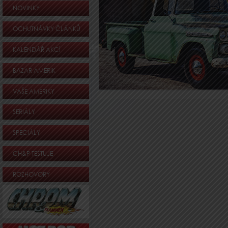
NOVINKY
OCHUTNÁVKY ČLÁNKŮ
KALENDÁŘ AKCÍ
BAZAR AMERIK
VAŠE AMERIKY
SERIÁLY
SPECIÁLY
CH&P TESTUJE
ROZHOVORY