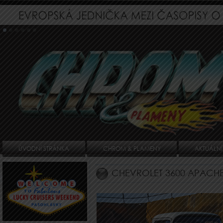
ÚVODNÍ STRÁNKA
CHROM & PLAMENY
AKTUÁLNÍ
CHEVROLET 3600 APACHE 