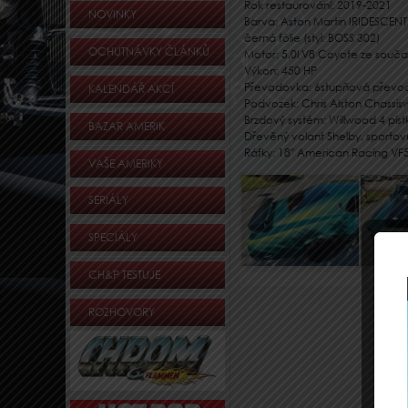
Rok restaurování: 2019-2021
NOVINKY
Barva: Aston Martin IRIDESCE
černá fólie (styl: BOSS 302)
OCHUTNÁVKY ČLÁNKŮ
Motor: 5,0l V8 Coyote ze sou
Výkon: 450 HP
Převodovka: 6stupňová převod
KALENDÁŘ AKCÍ
Podvozek: Chris Alston Chassis
Brzdový systém: Willwood 4 pí
BAZAR AMERIK
Dřevěný volant Shelby, sportovní
Ráfky: 18″ American Racing VF
VAŠE AMERIKY
SERIÁLY
SPECIÁLY
CH&P TESTUJE
ROZHOVORY