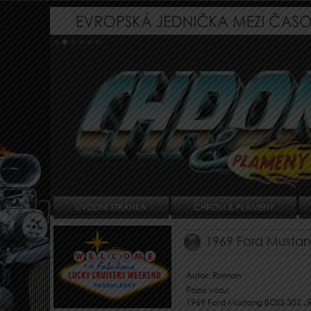
ÚVODNÍ STRÁNKA
CHROM & PLAMENY
1969 Ford Musta
Autor: Roman
Popis vozu:
1969 Ford Mustang BOSS 302 