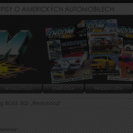
AKTUÁLNÍ ČÍSLO
STARŠÍ ČÍSLA
PRODEJNÍ MÍSTA
ng BOSS 302 „RestoMod“
„RestoMod“