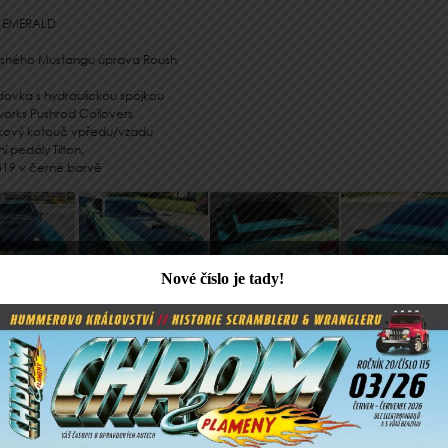
NT EMERALD
časného Mustangu úprava Roush
ovka s hydraulickou spojkou
works Pushrod Coilovers
stkový kotouč vpředu/vzadu
 pedály Tilton,
519 v černé barvě