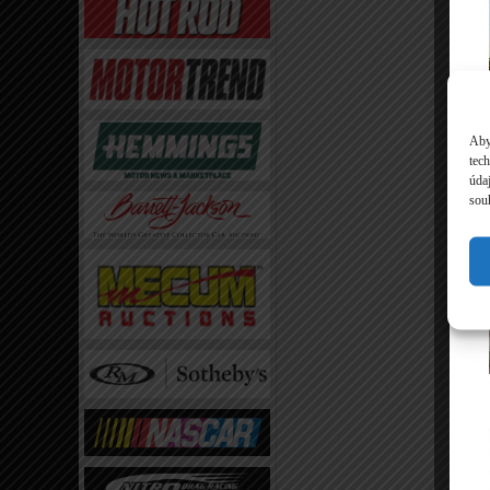
Aby
tec
úda
souh