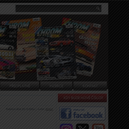
PŘEDPLATNÉ
INZERCE
KONTAKT
KDY BUDE NOVÉ ČÍSLO?
Publikováno
23.10.2024
|
Autor:
Ghost