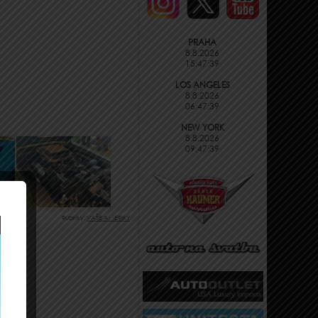
PRAHA
8.8.2026
15:47:40
LOS ANGELES
8.8.2026
06:47:40
NEW YORK
8.8.2026
09:47:40
Rubriky:
VAŠE AMERIKY