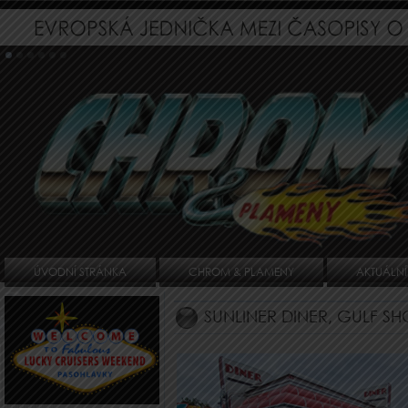
ÚVODNÍ STRÁNKA
CHROM & PLAMENY
AKTUÁLNÍ
SUNLINER DINER, GULF S