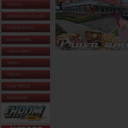
NOVINKY
OCHUTNÁVKY ČLÁNKŮ
KALENDÁŘ AKCÍ
BAZAR AMERIK
VAŠE AMERIKY
SERIÁLY
SPECIÁLY
CH&P TESTUJE
ROZHOVORY