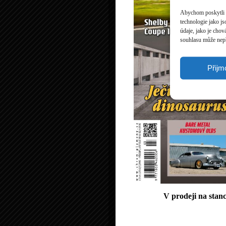
Abychom poskytli c
technologie jako j
údaje, jako je cho
souhlasu může nepří
Přijm