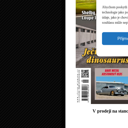
Abychom poskytli c
technologie jako j
údaje, jako je cho
souhlasu může nepří
Přijm