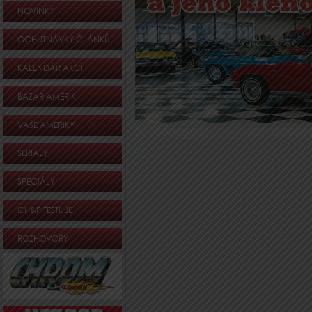
NOVINKY
OCHUTNÁVKY ČLÁNKŮ
KALENDÁŘ AKCÍ
BAZAR AMERIK
VAŠE AMERIKY
SERIÁLY
SPECIÁLY
CH&P TESTUJE
ROZHOVORY