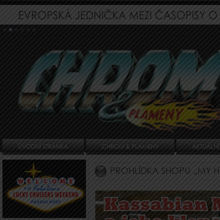
ÚVODNÍ STRÁNKA
CHROM & PLAMENY
AKTUÁLNÍ
PROHLÍDKA SHOPU „MY H