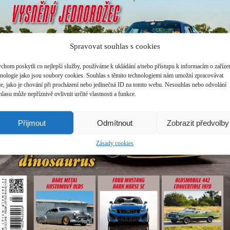
Spravovat souhlas s cookies
chom poskytli co nejlepší služby, používáme k ukládání a/nebo přístupu k informacím o zařízen
hnologie jako jsou soubory cookies. Souhlas s těmito technologiemi nám umožní zpracovávat
je, jako je chování při procházení nebo jedinečná ID na tomto webu. Nesouhlas nebo odvolání
lasu může nepříznivě ovlivnit určité vlastnosti a funkce.
Přijmout
Odmítnout
Zobrazit předvolby
Zásady cookies