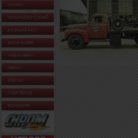
NOVINKY
OCHUTNÁVKY ČLÁNKŮ
KALENDÁŘ AKCÍ
BAZAR AMERIK
VAŠE AMERIKY
SERIÁLY
SPECIÁLY
CH&P TESTUJE
ROZHOVORY