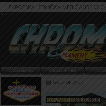
ÚVODNÍ STRÁNKA
CHROM & PLAMENY
AKTUÁLNÍ
GODI DREXLER