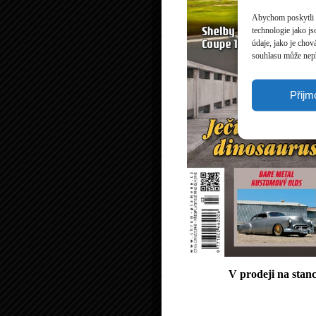
Abychom poskytli c
technologie jako j
údaje, jako je cho
souhlasu může nepří
Přijm