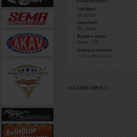
Podrobnosti
Zahájení:
29. srpna
Ukončení:
30. srpna
Rubrika Akce:
Akce v ČR
Webová stránka:
www.usavans.cz
«
CLASSIC DRIVE 11