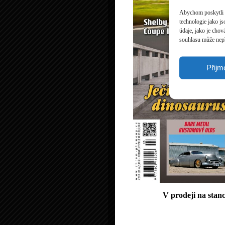
Abychom poskytli c
technologie jako j
údaje, jako je cho
souhlasu může nepří
Přijm