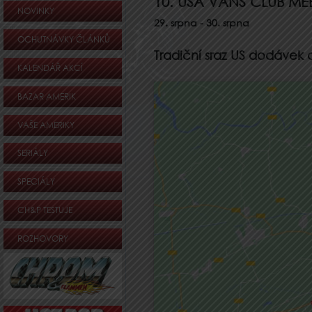
10. USA VANS CLUB ME
NOVINKY
29. srpna
-
30. srpna
OCHUTNÁVKY ČLÁNKŮ
Tradiční sraz US dodávek 
KALENDÁŘ AKCÍ
BAZAR AMERIK
VAŠE AMERIKY
SERIÁLY
SPECIÁLY
CH&P TESTUJE
ROZHOVORY