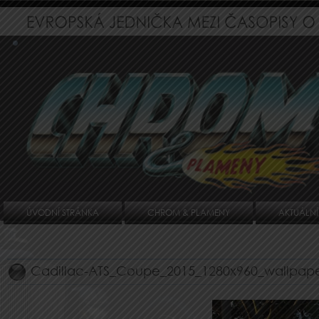
ÚVODNÍ STRÁNKA
CHROM & PLAMENY
AKTUÁLNÍ
Cadillac-ATS_Coupe_2015_1280x960_wallpap