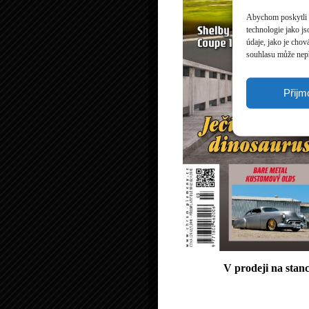
Abychom poskytli c
technologie jako j
údaje, jako je cho
souhlasu může nepří
Přijm