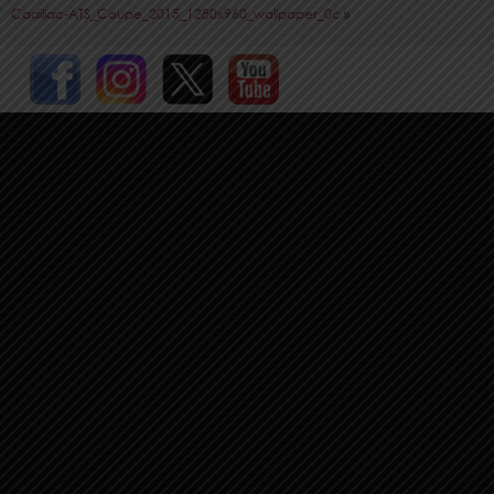
Cadillac-ATS_Coupe_2015_1280x960_wallpaper_0c
»